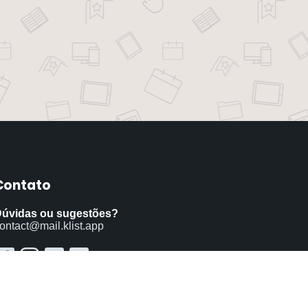
Contato
úvidas ou sugestões?
ontact@mail.klist.app