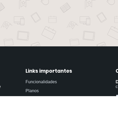
Links importantes
Funcionalidades
D
e
c
Planos
Dúvidas
Blog
Termos de uso